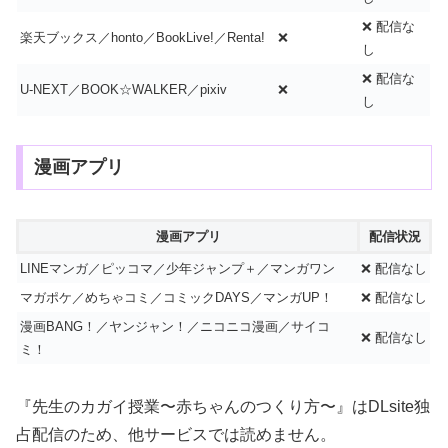
❌ 配信な
楽天ブックス／honto／BookLive!／Renta!
❌
し
❌ 配信な
U-NEXT／BOOK☆WALKER／pixiv
❌
し
漫画アプリ
漫画アプリ
配信状況
LINEマンガ／ピッコマ／少年ジャンプ＋／マンガワン
❌ 配信なし
マガポケ／めちゃコミ／コミックDAYS／マンガUP！
❌ 配信なし
漫画BANG！／ヤンジャン！／ニコニコ漫画／サイコ
❌ 配信なし
ミ！
『先生のカガイ授業〜赤ちゃんのつくり方〜』はDLsite独
占配信のため、他サービスでは読めません。