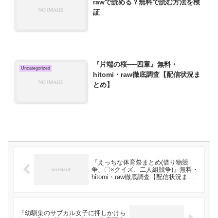
rawで読める？無料で読む方法を検
証
『片端の桜──四章』無料・
Uncategorized
hitomi・raw徹底調査【配信状況ま
とめ】
『えっちな体育祭まとめ(借り物競
争、〇×クイズ、二人組競争)』無料・
hitomi・raw徹底調査【配信状況まと
め】
『幼馴染のサブカル女子に押しかけら