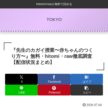
hitomiやrawが無料で読める
TOKYO
『先生のカガイ授業〜赤ちゃんのつく
り方〜』無料・hitomi・raw徹底調査
【配信状況まとめ】
X
Facebook
はてブ
LINE
Pinterest
コピー
2026.07.04