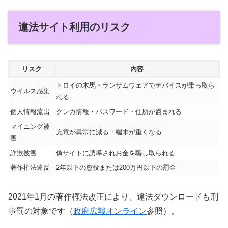
違法サイト利用のリスク
リスク
内容
トロイの木馬・ランサムウェアでデバイスが乗っ取ら
ウイルス感染
れる
個人情報流出
クレカ情報・パスワード・住所が盗まれる
マイニング被
充電が異常に減る・端末が重くなる
害
詐欺被害
偽サイトに誘導されお金を騙し取られる
著作権法違反
2年以下の懲役または200万円以下の罰金
2021年1月の著作権法改正により、違法ダウンロードも刑
事罰の対象です（
政府広報オンライン
参照）。