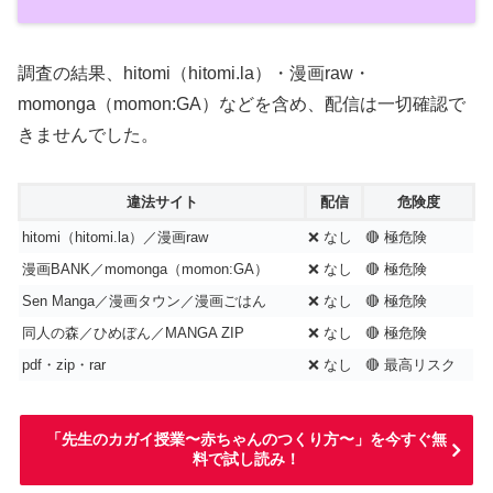
調査の結果、hitomi（hitomi.la）・漫画raw・
momonga（momon:GA）などを含め、配信は一切確認で
きませんでした。
違法サイト
配信
危険度
hitomi（hitomi.la）／漫画raw
❌ なし
🔴 極危険
漫画BANK／momonga（momon:GA）
❌ なし
🔴 極危険
Sen Manga／漫画タウン／漫画ごはん
❌ なし
🔴 極危険
同人の森／ひめぼん／MANGA ZIP
❌ なし
🔴 極危険
pdf・zip・rar
❌ なし
🔴 最高リスク
「先生のカガイ授業〜赤ちゃんのつくり方〜」を今すぐ無
料で試し読み！