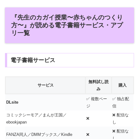
『先生のカガイ授業〜赤ちゃんのつくり
方〜』が読める電子書籍サービス・アプ
リ一覧
電子書籍サービス
無料試し読
サービス
購入
み
✅ 複数ペー
✅ 独占配
DLsite
ジ
信
コミックシーモア／まんが王国／
❌ 配信な
❌
ebookjapan
し
❌ 配信な
FANZA同人／DMMブックス／Kindle
❌
し