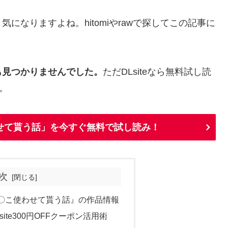
になりますよね。hitomiやrawで探してこの記事に
も見つかりませんでした。
ただDLsiteなら無料試し読
。
せて貰う話」を今すぐ無料で試し読み！
次
〇こ使わせて貰う話』の作品情報
ite300円OFFクーポン活用術