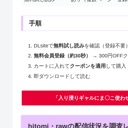
手順
DLsiteで
無料試し読み
を確認（登録不要
無料会員登録（約30秒）
→ 300円OF
カートに入れて
クーポンを適用
して購入
即ダウンロードして読む
「入り浸りギャルにま〇こ使わ
hitomi・rawの配信状況を調