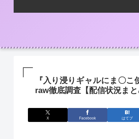
『入り浸りギャルにま〇こ使わ
raw徹底調査【配信状況ま
X
Facebook
はてブ