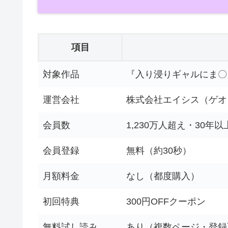
項目
対象作品
『入り浸りギャルにま〇
運営会社
株式会社エイシス（ゲオ
会員数
1,230万人超え・30年
会員登録
無料（約30秒）
月額料金
なし（都度購入）
初回特典
300円OFFクーポン
無料試し読み
あり（複数ページ・登録