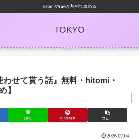
hitomiやrawが無料で読める
TOKYO
せて貰う話』無料・hitomi・
とめ】
LINE
Pinterest
コピー
2026.07.04