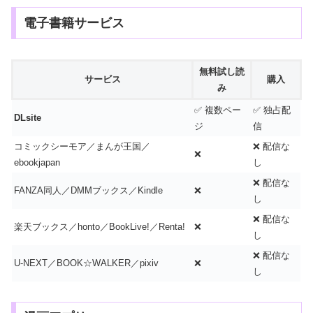
電子書籍サービス
無料試し読
サービス
購入
み
✅ 複数ペー
✅ 独占配
DLsite
ジ
信
コミックシーモア／まんが王国／
❌ 配信な
❌
ebookjapan
し
❌ 配信な
FANZA同人／DMMブックス／Kindle
❌
し
❌ 配信な
楽天ブックス／honto／BookLive!／Renta!
❌
し
❌ 配信な
U-NEXT／BOOK☆WALKER／pixiv
❌
し