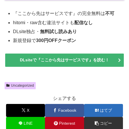
『ここから先はサービスです』の完全無料は
不可
hitomi・raw含む違法サイトも
配信なし
DLsite独占・
無料試し読みあり
新規登録で
300円OFFクーポン
DLsiteで『ここから先はサービスです』を読む！
Uncategorized
シェアする
X
Facebook
はてブ
LINE
Pinterest
コピー