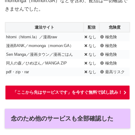
momonga（momon:GA）などを含め、配信は一切確認で
きませんでした。
違法サイト
配信
危険度
hitomi（hitomi.la）／漫画raw
❌ なし
🔴 極危険
漫画BANK／momonga（momon:GA）
❌ なし
🔴 極危険
Sen Manga／漫画タウン／漫画ごはん
❌ なし
🔴 極危険
同人の森／ひめぼん／MANGA ZIP
❌ なし
🔴 極危険
pdf・zip・rar
❌ なし
🔴 最高リスク
「ここから先はサービスです」を今すぐ無料で試し読み！
念のため他のサービスも全部確認した