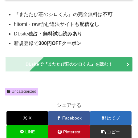
『またたび荘のシロくん』の完全無料は
不可
hitomi・raw含む違法サイトも
配信なし
DLsite独占・
無料試し読みあり
新規登録で
300円OFFクーポン
DLsiteで『またたび荘のシロくん』を読む！
Uncategorized
シェアする
X
Facebook
はてブ
LINE
Pinterest
コピー