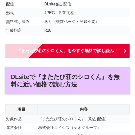
配信
DLsite独占配信
形式
JPEG・PDF同梱
無料試し読み
あり（複数ページ・登録不要）
年齢指定
R18
「またたび荘のシロくん」を今すぐ無料で試し読み！
DLsiteで『またたび荘のシロくん』を無
料に近い価格で読む方法
項目
内容
対象作品
『またたび荘のシロくん』（独占配信）
運営会社
株式会社エイシス（ゲオグループ）