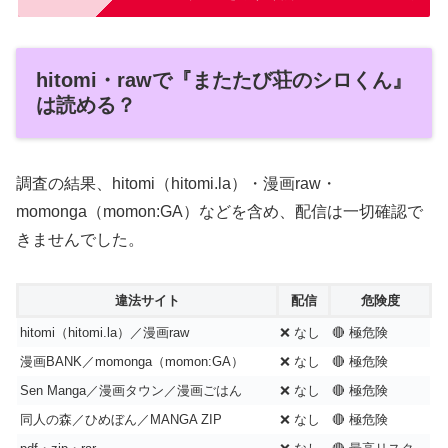
hitomi・rawで『またたび荘のシロくん』
は読める？
調査の結果、hitomi（hitomi.la）・漫画raw・
momonga（momon:GA）などを含め、配信は一切確認で
きませんでした。
違法サイト
配信
危険度
hitomi（hitomi.la）／漫画raw
❌ なし
🔴 極危険
漫画BANK／momonga（momon:GA）
❌ なし
🔴 極危険
Sen Manga／漫画タウン／漫画ごはん
❌ なし
🔴 極危険
同人の森／ひめぼん／MANGA ZIP
❌ なし
🔴 極危険