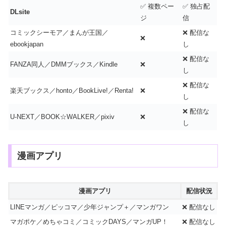
✅ 複数ペー
✅ 独占配
DLsite
ジ
信
コミックシーモア／まんが王国／
❌ 配信な
❌
ebookjapan
し
❌ 配信な
FANZA同人／DMMブックス／Kindle
❌
し
❌ 配信な
楽天ブックス／honto／BookLive!／Renta!
❌
し
❌ 配信な
U-NEXT／BOOK☆WALKER／pixiv
❌
し
漫画アプリ
漫画アプリ
配信状況
LINEマンガ／ピッコマ／少年ジャンプ＋／マンガワン
❌ 配信なし
マガポケ／めちゃコミ／コミックDAYS／マンガUP！
❌ 配信なし