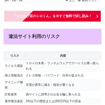
pdf・zip・rar
❌ なし
🔴 最高リスク
「またたび荘のシロくん」を今すぐ無料で試し読み！
違法サイト利用のリスク
リスク
内容
トロイの木馬・ランサムウェアでデバイスが乗っ取ら
ウイルス感染
れる
個人情報流出
クレカ情報・パスワード・住所が盗まれる
マイニング被
充電が異常に減る・端末が重くなる
害
詐欺被害
偽サイトに誘導されお金を騙し取られる
著作権法違反
2年以下の懲役または200万円以下の罰金