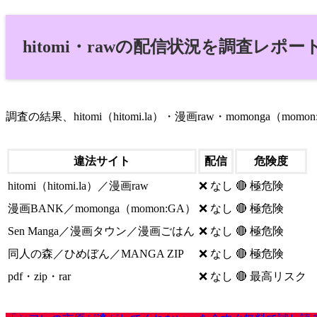
hitomi・rawの配信状況を調査レポー
調査の結果、hitomi（hitomi.la）・漫画raw・momong
違法サイト
配信
危険度
hitomi（hitomi.la）／漫画raw
❌ なし
🔴 極危険
漫画BANK／momonga（momon:GA）
❌ なし
🔴 極危険
Sen Manga／漫画タウン／漫画ごはん
❌ なし
🔴 極危険
同人の森／ひめぼん／MANGA ZIP
❌ なし
🔴 極危険
pdf・zip・rar
❌ なし
🔴 最高リスク