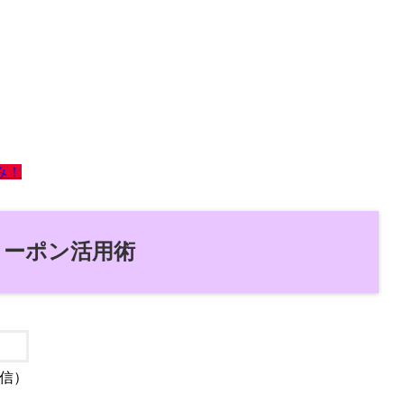
み！
Fクーポン活用術
信）