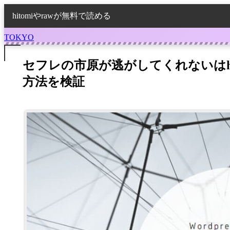
hitomiやrawが無料で読める
TOKYO
セフレの市原が逃がしてくれないはhi
方法を検証