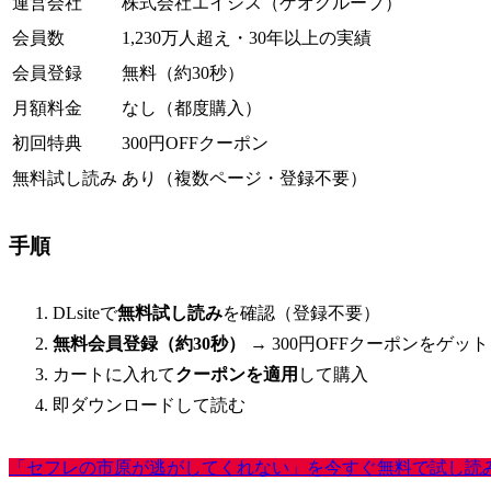
運営会社
株式会社エイシス（ゲオグループ）
会員数
1,230万人超え・30年以上の実績
会員登録
無料（約30秒）
月額料金
なし（都度購入）
初回特典
300円OFFクーポン
無料試し読み
あり（複数ページ・登録不要）
手順
DLsiteで
無料試し読み
を確認（登録不要）
無料会員登録（約30秒）
→ 300円OFFクーポンをゲット
カートに入れて
クーポンを適用
して購入
即ダウンロードして読む
「セフレの市原が逃がしてくれない」を今すぐ無料で試し読