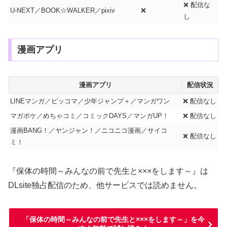
❌ 配信な
U-NEXT／BOOK☆WALKER／pixiv
❌
し
漫画アプリ
漫画アプリ
配信状況
LINEマンガ／ピッコマ／少年ジャンプ＋／マンガワン
❌ 配信なし
マガポケ／めちゃコミ／コミックDAYS／マンガUP！
❌ 配信なし
漫画BANG！／ヤンジャン！／ニコニコ漫画／サイコ
❌ 配信なし
ミ！
『保体の時間～みんなの前で先生と×××をします～』は
DLsite独占配信のため、他サービスでは読めません。
「保体の時間～みんなの前で先生と×××をします～」を今