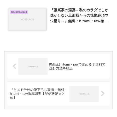
『藤嶌家の淫宴～私のカラダでしか
Uncategorized
味がしない旦那様たちの恍惚絶頂マ
ジ嬲り～』無料・hitomi・raw徹底
調査【配信状況まとめ】
#M活はhitomi・rawで読める？無料で
読む方法を検証
『とある学校の筆下ろし事情』無料・
hitomi・raw徹底調査【配信状況まと
め】