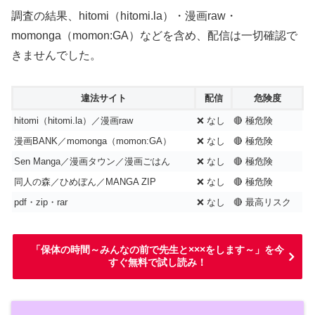
調査の結果、hitomi（hitomi.la）・漫画raw・
momonga（momon:GA）などを含め、配信は一切確認で
きませんでした。
違法サイト
配信
危険度
hitomi（hitomi.la）／漫画raw
❌ なし
🔴 極危険
漫画BANK／momonga（momon:GA）
❌ なし
🔴 極危険
Sen Manga／漫画タウン／漫画ごはん
❌ なし
🔴 極危険
同人の森／ひめぼん／MANGA ZIP
❌ なし
🔴 極危険
pdf・zip・rar
❌ なし
🔴 最高リスク
「保体の時間～みんなの前で先生と×××をします～」を今
すぐ無料で試し読み！