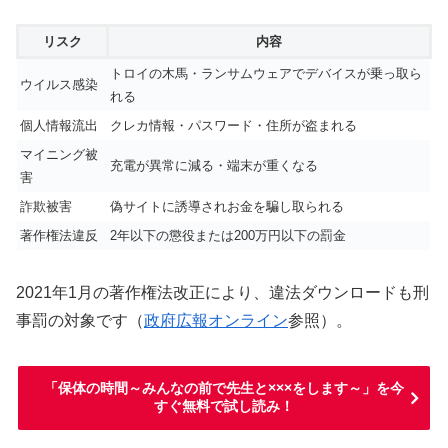
リスク
内容
トロイの木馬・ランサムウェアでデバイスが乗っ取ら
ウイルス感染
れる
個人情報流出
クレカ情報・パスワード・住所が盗まれる
マイニング被
充電が異常に減る・端末が重くなる
害
詐欺被害
偽サイトに誘導されお金を騙し取られる
著作権法違反
2年以下の懲役または200万円以下の罰金
2021年1月の著作権法改正により、違法ダウンロードも刑
事罰の対象です（
政府広報オンライン
参照）。
「保体の時間～みんなの前で先生と×××をします～」を今
すぐ無料で試し読み！