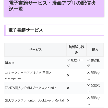
電子書籍サービス・漫画アプリの配信状
況一覧
電子書籍サービス
無料試し読
サービス
購入
み
✅ 複数ペー
✅ 独占配
DLsite
ジ
信
コミックシーモア／まんが王国／
❌ 配信な
❌
ebookjapan
し
❌ 配信な
FANZA同人／DMMブックス／Kindle
❌
し
❌ 配信な
楽天ブックス／honto／BookLive!／Renta!
❌
し