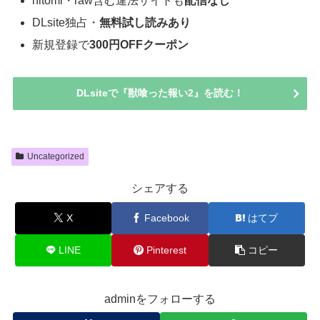
hitomi・raw含む違法サイトも
配信なし
DLsite独占・
無料試し読みあり
新規登録で
300円OFFクーポン
DLsiteで『獣喰った報い2』を読む！
Uncategorized
シェアする
X
Facebook
はてブ
LINE
Pinterest
コピー
adminをフォローする