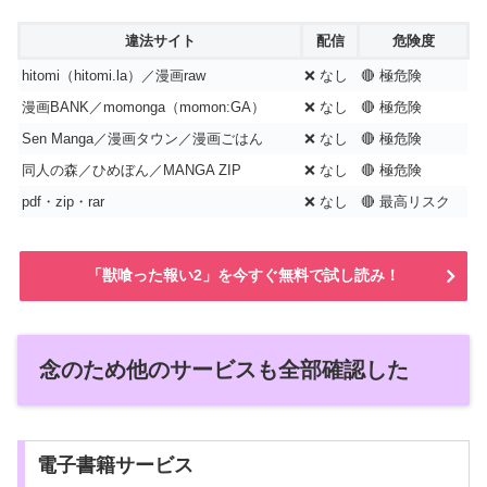
違法サイト
配信
危険度
hitomi（hitomi.la）／漫画raw
❌ なし
🔴 極危険
漫画BANK／momonga（momon:GA）
❌ なし
🔴 極危険
Sen Manga／漫画タウン／漫画ごはん
❌ なし
🔴 極危険
同人の森／ひめぼん／MANGA ZIP
❌ なし
🔴 極危険
pdf・zip・rar
❌ なし
🔴 最高リスク
「獣喰った報い2」を今すぐ無料で試し読み！
念のため他のサービスも全部確認した
電子書籍サービス