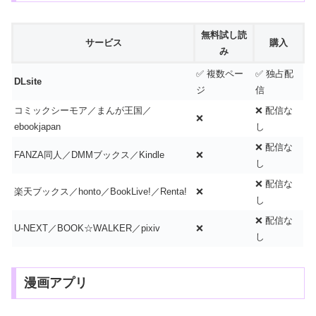
無料試し読
サービス
購入
み
✅ 複数ペー
✅ 独占配
DLsite
ジ
信
コミックシーモア／まんが王国／
❌ 配信な
❌
ebookjapan
し
❌ 配信な
FANZA同人／DMMブックス／Kindle
❌
し
❌ 配信な
楽天ブックス／honto／BookLive!／Renta!
❌
し
❌ 配信な
U-NEXT／BOOK☆WALKER／pixiv
❌
し
漫画アプリ