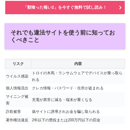
「獣喰った報い2」を今すぐ無料で試し読み！
それでも違法サイトを使う前に知ってお
くべきこと
リスク
内容
トロイの木馬・ランサムウェアでデバイスが乗っ取ら
ウイルス感染
れる
個人情報流出
クレカ情報・パスワード・住所が盗まれる
マイニング被
充電が異常に減る・端末が重くなる
害
詐欺被害
偽サイトに誘導されお金を騙し取られる
著作権法違反
2年以下の懲役または200万円以下の罰金